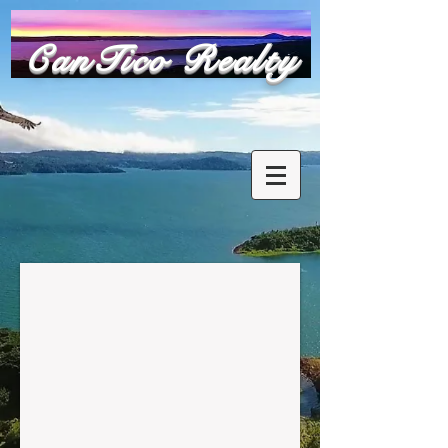
​CanTico Realty